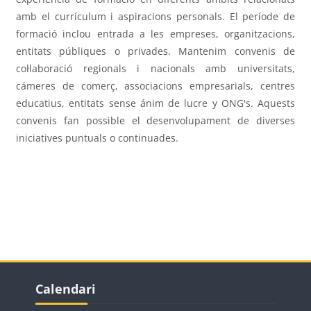
amb el currículum i aspiracions personals. El període de
formació inclou entrada a les empreses, organitzacions,
entitats públiques o privades. Mantenim convenis de
col·laboració regionals i nacionals amb universitats,
cámeres de comerç, associacions empresarials, centres
educatius, entitats sense ánim de lucre y ONG's. Aquests
convenis fan possible el desenvolupament de diverses
iniciatives puntuals o continuades.
Blocs
Blocs
Omet Calendari
Calendari