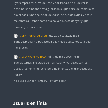
Ayer empezo mi curso de Tcae y por trabajo no pude ver la
clase, no se nindonde esta guardada ni que parte del temario se
dio ni nada, una decepción de curso, he pedido ayuda y nadie
me contesta, ¿sabéis cómo puedo ver la clase de ayer y que
temario y tema se dio?
Mariví Forner Andreu
-
dc., 29 d’oct. 2025, 16:33
Bona vesprada, no puc accedir a la video classe. Podeu ajudar-
me, gràcies.
SILVIA MORENO RAJA
-
dj., 7 de maig 2026, 16:35
Buenas tardes, me acabo de matricular y los jueves son las
clases a las 16h.en directo ,pero he intentado entrar desde esa
hora y
no puedo verlas ni entrar. Hoy hay clase?
Blocs
Blocs
Omet Usuaris en línia
Usuaris en línia