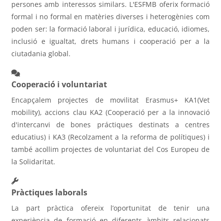
persones amb interessos similars. L'ESFMB oferix formació
formal i no formal en matèries diverses i heterogènies com
poden ser: la formació laboral i jurídica, educació, idiomes,
inclusió e igualtat, drets humans i cooperació per a la
ciutadania global.
Cooperació i voluntariat
Encapçalem projectes de movilitat Erasmus+ KA1(Vet
mobility), accions clau KA2 (Cooperació per a la innovació
d'intercanvi de bones práctiques destinats a centres
educatius) i KA3 (Recolzament a la reforma de polítiques) i
també acollim projectes de voluntariat del Cos Europeu de
la Solidaritat.
Pràctiques laborals
La part pràctica ofereix l’oportunitat de tenir una
experiència de formació en diferents àmbits relacionats