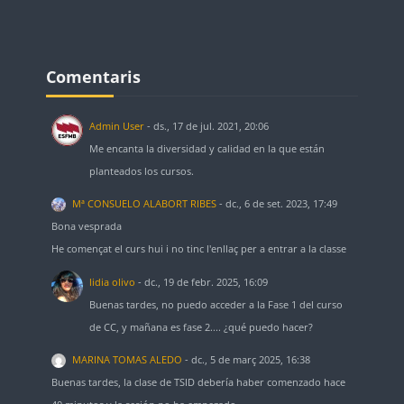
Blocs
Omet Comentaris
Comentaris
Admin User
-
ds., 17 de jul. 2021, 20:06
Me encanta la diversidad y calidad en la que están
planteados los cursos.
Mª CONSUELO ALABORT RIBES
-
dc., 6 de set. 2023, 17:49
Bona vesprada
He començat el curs hui i no tinc l'enllaç per a entrar a la classe
lidia olivo
-
dc., 19 de febr. 2025, 16:09
Buenas tardes, no puedo acceder a la Fase 1 del curso
de CC, y mañana es fase 2.... ¿qué puedo hacer?
MARINA TOMAS ALEDO
-
dc., 5 de març 2025, 16:38
Buenas tardes, la clase de TSID debería haber comenzado hace