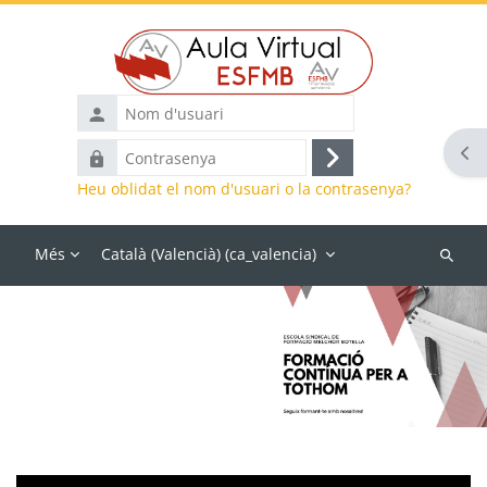
Vés al contingut principal
Nom
d'usuari
Obr
Contrasenya
Inicia
Heu oblidat el nom d'usuari o la contrasenya?
la
sessió
Més
Català (Valencià) ‎(ca_valencia)‎
Busca
cursos
Blocs