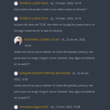
PATRICIA LLEDO SOLA
-
dj., 10 d’abr. 2025, 16:14
hola como me puedo meter a las video clases en directo?
PATRICIA LLEDO SOLA
-
dj., 10 d’abr. 2025, 16:15
es para las opos de TCAE, me meto en la pág los jueves pero no
consigo meterme en la lase en directo
ESTEFANIA LOZANO CALVO
-
dl., 22 de set. 2025,
10:54
Acabo de entrar para realizar mi clase del pasado jueves y me
pone que no tengo ningun curso reciente. Hay algun problema
en la web???
JOAQUIN VICENTE TORTOSA BALAGUER
-
dl., 22 de set.
2025, 12:42
Acabo de entrar para realizar mi clase del pasado jueves y me
pone que no tengo ningun curso reciente. Hay algun problema
en la web???
Almudena Segura Picó
-
dv., 3 d’oct. 2025, 15:08