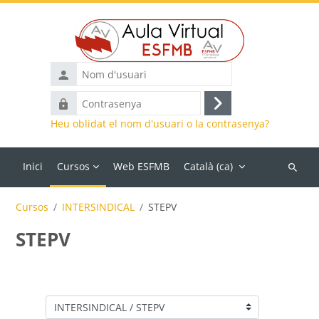
Ves al contingut principal
Nom
d'usuari
Contrasenya
Inicia
Heu oblidat el nom d'usuari o la contrasenya?
la
sessió
Inici
Cursos
Web ESFMB
Català ‎(ca)‎
Cerca
cursos
Cursos
INTERSINDICAL
STEPV
STEPV
Categories de cursos