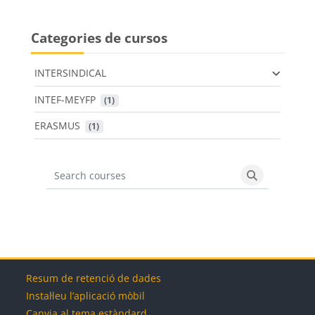
Categories de cursos
INTERSINDICAL
INTEF-MEYFP
 (1)
ERASMUS
 (1)
Search courses
Search cours
Blocs
Blocs
Blocs
Blocs
Resum de retenció de dades
Instal·leu l’aplicació mòbil
Canvia al tema estàndard.